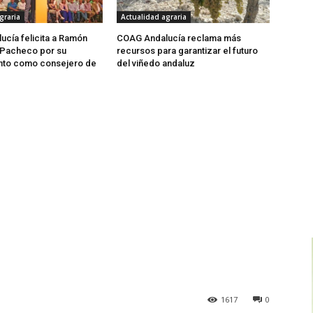
graria
Actualidad agraria
cía felicita a Ramón
COAG Andalucía reclama más
Pacheco por su
recursos para garantizar el futuro
to como consejero de
del viñedo andaluz