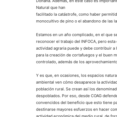
Doñana. Además, en este caso es importante
Natural que han
facilitado la catástrofe, como haber permit
monocultivo de pino o el abandono de las l
Estamos en un año complicado, en el que se
reconocer el trabajo del INFOCA, pero esta 
actividad agraria puede y debe contribuir a
para la creación de cortafuegos y el buen 
controlado, además de los aprovechamientos 
Y es que, en ocasiones, los espacios natur
ambiental ven cómo desaparece la activida
población rural. Se crean así los denomin
despoblados. Por eso, desde COAG defende
convencidos del beneficio que esto tiene p
destinarse mayores esfuerzos en hacer com
actividad económica del medio rural, de for