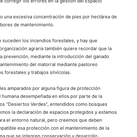
 corregir los errores en la gestión del Espacio
ido una excesiva concentración de pies por hectárea de
abores de mantenimiento.
 suceden los incendios forestales, y hay que
organización agraria también quiere recordar que la
 la prevención, mediante la introducción del ganado
mantenimiento del matorral mediante pastoreo
forestales y trabajos silvícolas.
ales amparados por alguna figura de protección
d humana desempeñada en ellos por parte de la
ados “Desiertos Verdes”, entendidos como bosques
mos la declaración de espacios protegidos y estamos
ara el entorno natural, pero creemos que deben
patible esa protección con el mantenimiento de la
ma que se integren conservación y desarrollo,