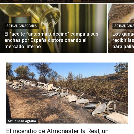
ACTUALIDAD AGRARIA
ACTUALIDAD 
El “aceite fantasma tunecino” campa a sus
Los gana
anchas por España distorsionando el
recibir l
mercado interno
para pali
Actualidad agraria
El incendio de Almonaster la Real, un