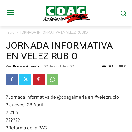
Inicio
JORNADA INFORMATIVA EN VELEZ RUBIO
JORNADA INFORMATIVA
EN VELEZ RUBIO
Por
Prensa Almería
-
22 de abril de 2022
603
0
?
Jornada Informativa de
@coagalmeria
en
#velezrubio
?
Jueves, 28 Abril
?
21 h
???
???
?
Reforma de la PAC