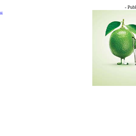
- Publ
uz