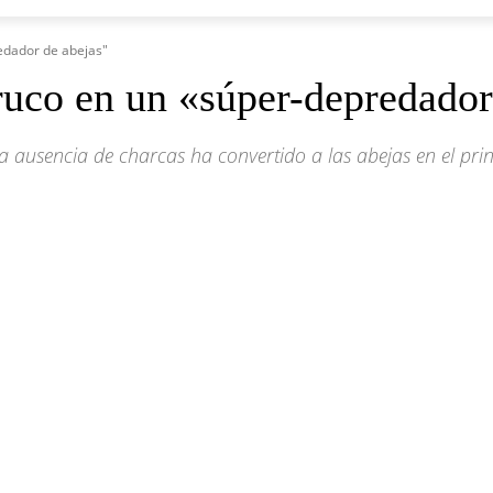
redador de abejas"
aruco en un «súper-depredador
la ausencia de charcas ha convertido a las abejas en el pri