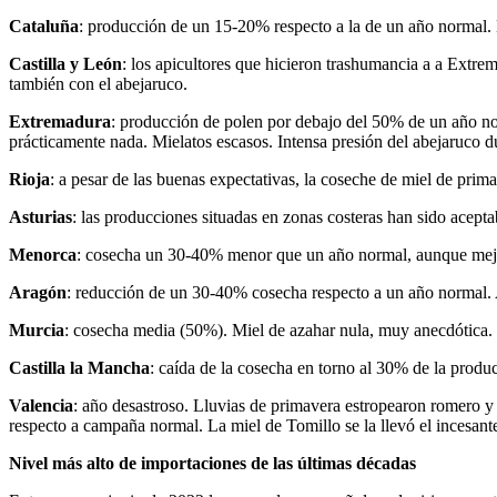
Cataluña
: producción de un 15-20% respecto a la de un año normal.
Castilla y León
: los apicultores que hicieron trashumancia a a Extre
también con el abejaruco.
Extremadura
: producción de polen por debajo del 50% de un año nor
prácticamente nada. Mielatos escasos. Intensa presión del abejaruco d
Rioja
: a pesar de las buenas expectativas, la coseche de miel de prima
Asturias
: las producciones situadas en zonas costeras han sido acepta
Menorca
: cosecha un 30-40% menor que un año normal, aunque mejo
Aragón
: reducción de un 30-40% cosecha respecto a un año normal. A
Murcia
: cosecha media (50%). Miel de azahar nula, muy anecdótica.
Castilla la Mancha
: caída de la cosecha en torno al 30% de la prod
Valencia
: año desastroso. Lluvias de primavera estropearon romero y
respecto a campaña normal. La miel de Tomillo se la llevó el incesan
Nivel más alto de importaciones de las últimas décadas