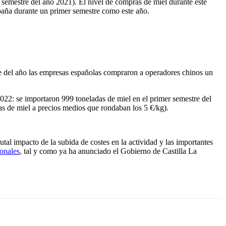
 semestre del año 2021). El nivel de compras de miel durante este
spaña durante un primer semestre como este año.
re del año las empresas españolas compraron a operadores chinos un
 2022: se importaron 999 toneladas de miel en el primer semestre del
das de miel a precios medios que rondaban los 5 €/kg).
l impacto de la subida de costes en la actividad y las importantes
onales
, tal y como ya ha anunciado el Gobierno de Castilla La