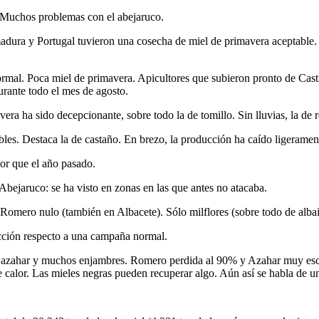
 Muchos problemas con el abejaruco.
madura y Portugal tuvieron una cosecha de miel de primavera aceptable.
mal. Poca miel de primavera. Apicultores que subieron pronto de Casti
urante todo el mes de agosto.
vera ha sido decepcionante, sobre todo la de tomillo. Sin lluvias, la de r
bles. Destaca la de castaño. En brezo, la producción ha caído ligeramen
r que el año pasado.
bejaruco: se ha visto en zonas en las que antes no atacaba.
 Romero nulo (también en Albacete). Sólo milflores (sobre todo de alb
ucción respecto a una campaña normal.
 azahar y muchos enjambres. Romero perdida al 90% y Azahar muy escasa
te calor. Las mieles negras pueden recuperar algo. Aún así se habla de