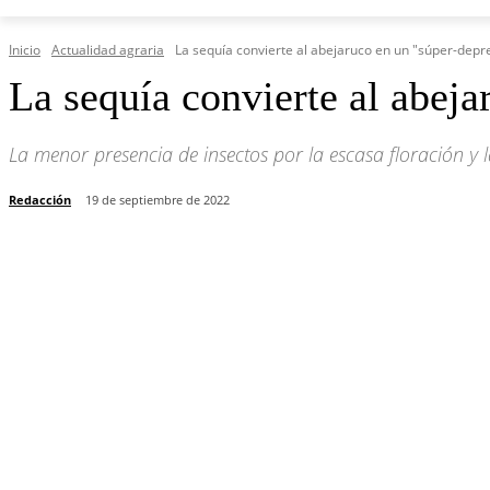
Inicio
Actualidad agraria
La sequía convierte al abejaruco en un "súper-dep
La sequía convierte al abej
La menor presencia de insectos por la escasa floración y 
Redacción
19 de septiembre de 2022
Cuota