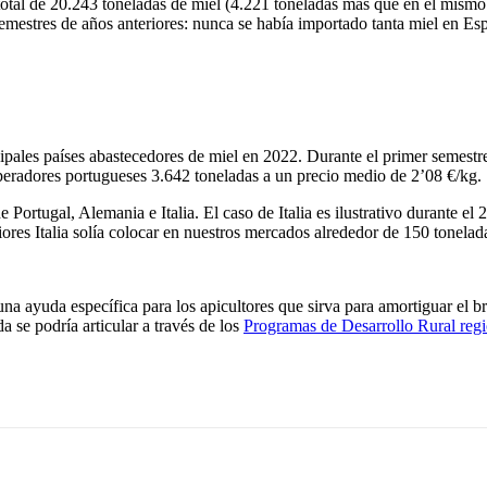
total de 20.243 toneladas de miel (4.221 toneladas más que en el mismo
semestres de años anteriores: nunca se había importado tanta miel en E
ipales países abastecedores de miel en 2022. Durante el primer semest
operadores portugueses 3.642 toneladas a un precio medio de 2’08 €/kg.
 Portugal, Alemania e Italia. El caso de Italia es ilustrativo durante el
iores Italia solía colocar en nuestros mercados alrededor de 150 tonela
da específica para los apicultores que sirva para amortiguar el bruta
a se podría articular a través de los
Programas de Desarrollo Rural regi