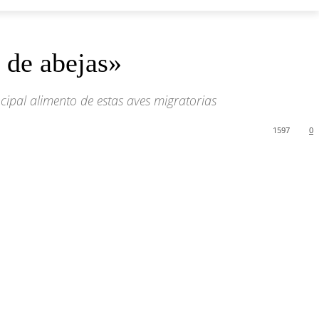
 de abejas»
ncipal alimento de estas aves migratorias
1597
0