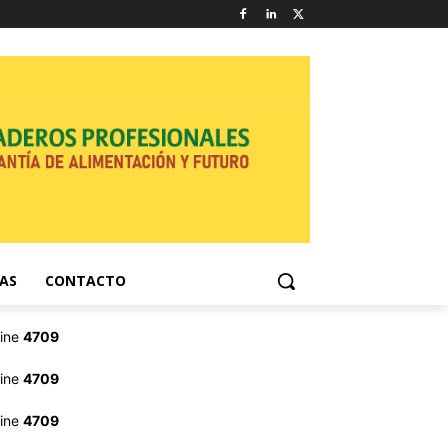
NAS
CONTACTO
line
4709
line
4709
line
4709