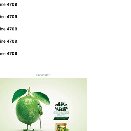
line
4709
line
4709
line
4709
line
4709
line
4709
- Publicidad -