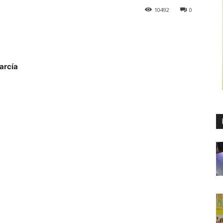
10492
0
arcía