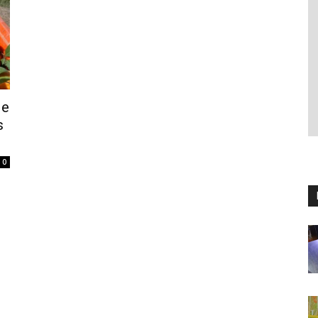
de
s
0