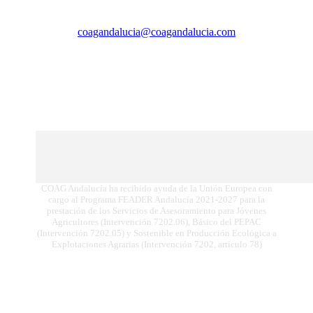
coagandalucia@coagandalucia.com
Avda. del Reino Unido, 1 - 1ª C Edificio Gyesa |
41012 Sevilla
COAG Andalucía ha recibido ayuda de la Unión Europea con
cargo al Programa FEADER Andalucía 2021-2027 para la
prestación de los Servicios de Asesoramiento para Jóvenes
Agricultores (Intervención 7202.06), Básico del PEPAC
(Intervención 7202.05) y Sostenible en Producción Ecológica a
Explotaciones Agrarias (Intervención 7202, artículo 78)